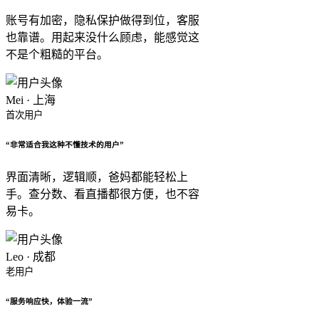
账号有加密，隐私保护做得到位，客服
也靠谱。用起来没什么顾虑，能感觉这
不是个粗糙的平台。
Mei · 上海
首次用户
“非常适合我这种不懂技术的用户”
界面清晰，逻辑顺，爸妈都能轻松上
手。查分数、看直播都很方便，也不容
易卡。
Leo · 成都
老用户
“服务响应快，体验一流”