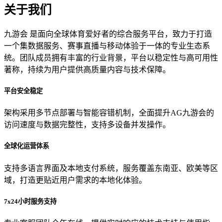
关于我们
九游会 是面向全球体育爱好者的综合服务平台，致力于打造
一个集数据服务、赛事直播与移动体验于一体的专业生态系
统。团队成员拥有丰富的行业背景，平台以稳定性与高可用性
著称，持续为用户提供高质量内容与技术保障。
平台安全稳定
架构采用多节点部署与智能容错机制，全面提升AG九游会的
访问速度与数据完整性，支持多设备并发操作。
全球化运营体系
支持多语言界面及本地支付系统，服务覆盖东南亚、欧美等区
域，打造更贴近用户需求的本地化体验。
7x24小时服务支持