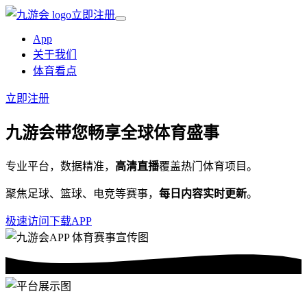
立即注册
App
关于我们
体育看点
立即注册
九游会
带您畅享全球体育盛事
专业平台，数据精准，
高清直播
覆盖热门体育项目。
聚焦足球、篮球、电竞等赛事，
每日内容实时更新
。
极速访问
下载APP