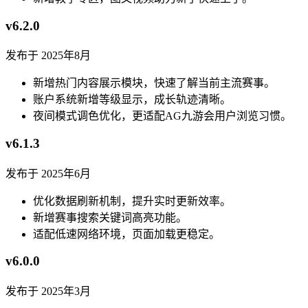
v6.2.0
发布于 2025年8月
新增热门内容展示模块，快速了解当前主流赛事。
账户系统新增等级显示，成长轨迹清晰。
夜间模式调色优化，更适配AG九游会用户浏览习惯。
v6.1.3
发布于 2025年6月
优化数据刷新机制，提升实时更新效率。
新增赛事搜索关键词高亮功能。
适配低速网络环境，页面加载更稳定。
v6.0.0
发布于 2025年3月