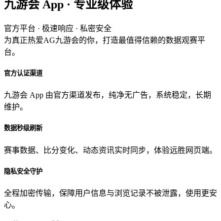
九游会 App · 专业级体验
官方平台 · 极速响应 · 私密安全
为真正热爱AG九游会的你，打造最值得信赖的数据观赛平
台。
官方认证渠道
九游会 App 由官方渠道发布，纯净无广告，系统稳定，长期
维护。
数据秒级刷新
赛事数据、比分变化、动态资讯实时同步，体验远胜网页端。
隐私安全守护
全程加密传输，保障用户信息与浏览记录不被泄露，使用更安
心。