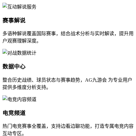
赛事解说
多语种解说覆盖国际赛事，结合战术分析与实时解读，提升用
户观赛理解深度。
数据中心
整合历史战绩、球员状态与赛事趋势，AG九游会 为专业用户
提供多维度分析支持。
电竞频道
热门电竞赛事全覆盖，支持边看边聊功能，打造专属电竞内容
互动专区。