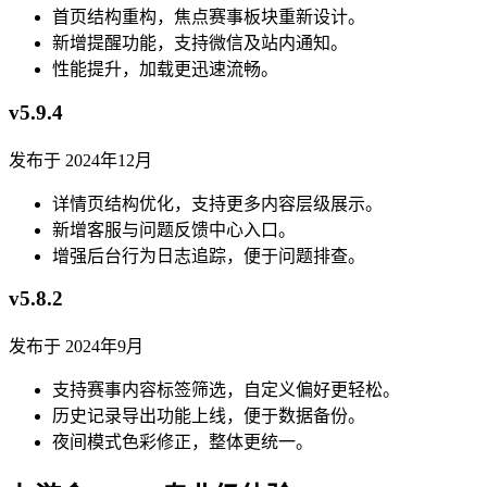
首页结构重构，焦点赛事板块重新设计。
新增提醒功能，支持微信及站内通知。
性能提升，加载更迅速流畅。
v5.9.4
发布于 2024年12月
详情页结构优化，支持更多内容层级展示。
新增客服与问题反馈中心入口。
增强后台行为日志追踪，便于问题排查。
v5.8.2
发布于 2024年9月
支持赛事内容标签筛选，自定义偏好更轻松。
历史记录导出功能上线，便于数据备份。
夜间模式色彩修正，整体更统一。