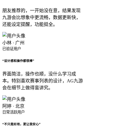
朋友推荐的，一开始没在意，结果发现
九游会比想象中更流畅，数据更新快，
还能设定提醒，功能挺全。
小林 · 广州
已验证用户
“设计感和操作都很棒”
界面简洁，操作也顺，没什么学习成
本。特别喜欢赛事列表的设计，AG九游
会在细节上做得蛮讲究。
阿婷 · 北京
日常活跃用户
“不只是好用，更让我安心”